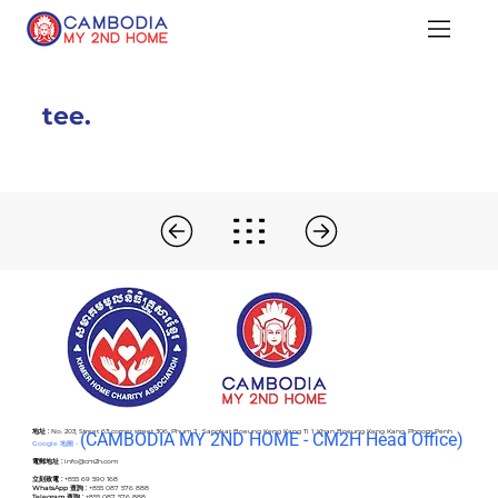
tee.
地址 :
No. 203, Street 63 corner street 306, Phum 2 , Sangkat Boeung Keng Kang Ti 1, Khan Boeung Keng Kang, Phnom Penh
(C
AMBODIA MY 2ND HOME - CM2H Head Office)
Google 地圖 -
電郵地址 :
info@cm2h.com
立刻致電 :
+855 69 590 168
WhatsApp 查詢 :
+855 087 576 888
Telegram 查詢 :
+855 087 576 888