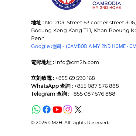
地址 :
No. 203, Street 63 corner street 30
Boeung Keng Kang Ti 1, Khan Boeung 
Penh
Google 地圖 -
(C
AMBODIA MY 2ND HOME - CM2
電郵地址 :
info@cm2h.com
立刻致電 :
+855 69 590 168
WhatsApp 查詢 :
+855 087 576 888
Telegram 查詢 :
+855 087 576 888
© 2026 CM2H. All Rights Reserved.