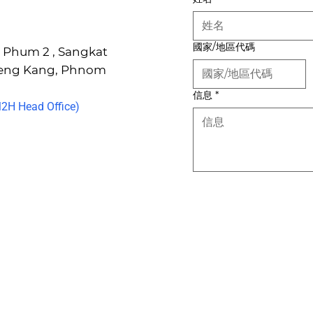
國家/地區代碼
6, Phum 2 , Sangkat
Keng Kang, Phnom
信息
*
H Head Office)